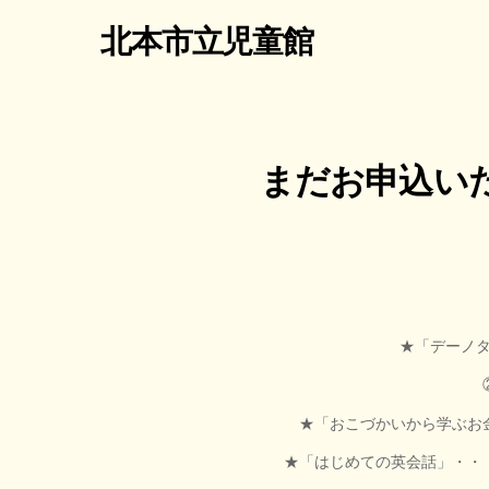
北本市立児童館
まだお申込いた
★「デーノタ
②13：00～14：30（
★「おこづかいから学ぶお金のは
★「はじめての英会話」・・・10：00～