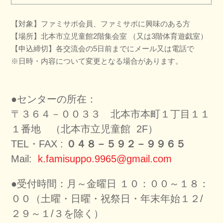
【対象】ファミサポ会員、ファミサポに興味のある方
【場所】北本市立児童館2階集会室 （又は3階体育遊戯室）
【申込締切】各交流会の5日前までにメール又は電話で
※日時・内容について変更となる場合があります。
●センターの所在：
〒３６４－００３３ 北本市本町１丁目１１
１番地 （北本市立児童館 2F）
TEL・FAX :
０４８－５９２－９９６５
Mail:
k.famisuppo.9965@gmail.com
●受付時間：月～金曜日 １０：００～１８：
００（土曜・日曜・祝祭日・年末年始１２/
２９～１/３を除く）